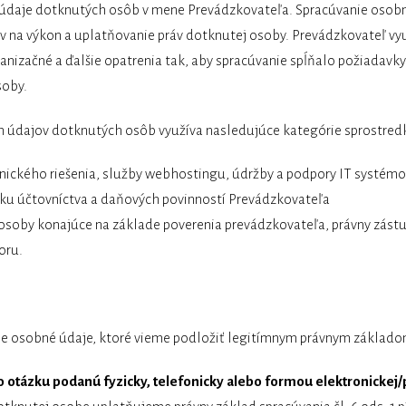
 údaje dotknutých osôb v mene Prevádzkovateľa. Spracúvanie osob
v na výkon a uplatňovanie práv dotknutej osoby. Prevádzkovateľ vy
anizačné a ďalšie opatrenia tak, aby spracúvanie spĺňalo požiadav
soby.
h údajov dotknutých osôb využíva nasledujúce kategórie sprostred
nického riešenia, služby webhostingu, údržby a podpory IT systé
ku účtovníctva a daňových povinností Prevádzkovateľa
soby konajúce na základe poverenia prevádzkovateľa, právny zástup
oru.
e osobné údaje, ktoré vieme podložiť legitímnym právnym základ
bo otázku podanú fyzicky, telefonicky alebo formou elektronickej/