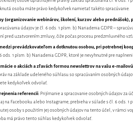
tknutej osobe uplatňujeme právny základ spracúvania čl. 6 ods. 1 
knutá osoba máte právo kedykoľvek namietať takéto spracúvanie.
žby (organizovanie webinárov, školení, kurzov alebo prednášok),
acúvania údajov je čl. 6 ods. 1 písm. b) Nariadenia GDPR – spracúv
ní pred uzatvorením zmluvy, čiže počas procesu predzmluvného vzť
medzi prevádzkovateľom a dotknutou osobou, pri potrebnej koop
 6 ods. 1 písm. b) Nariadenia GDPR, ktoré je nevyhnutné pre naplne
ormácie o akciách a zľavách formou newslettrov na vašu e-mailovú
áv na základe udeleného súhlasu so spracúvaním osobných údajov v 
ete kedykoľvek odvolať.
rejnenia referencií:
Prijímanie a spracovanie osobných údajov za ú
o aj na Facebooku alebo Instagrame, prebieha v súlade s čl. 6 ods. 1
utej osoby s použitím jej osobných údajov na tento účel, v rámci v
oba má právo tento súhlas kedykoľvek odvolať.