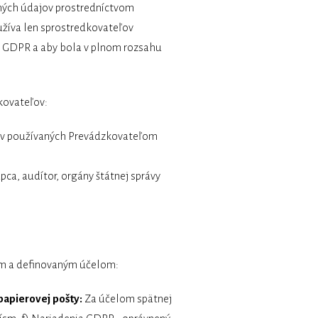
ných údajov prostredníctvom
užíva len sprostredkovateľov
ky GDPR a aby bola v plnom rozsahu
kovateľov:
mov používaných Prevádzkovateľom
ca, audítor, orgány štátnej správy
om a definovaným účelom:
papierovej pošty:
Za účelom spätnej