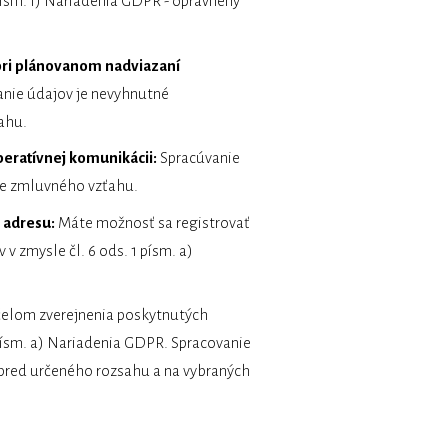
písm. f) Nariadenia GDPR - oprávnený
 pri plánovanom nadviazaní
anie údajov je nevyhnutné
ahu.
eratívnej komunikácii:
Spracúvanie
nie zmluvného vzťahu.
 adresu:
Máte možnosť sa registrovať
zmysle čl. 6 ods. 1 písm. a)
čelom zverejnenia poskytnutých
 písm. a) Nariadenia GDPR. Spracovanie
opred určeného rozsahu a na vybraných