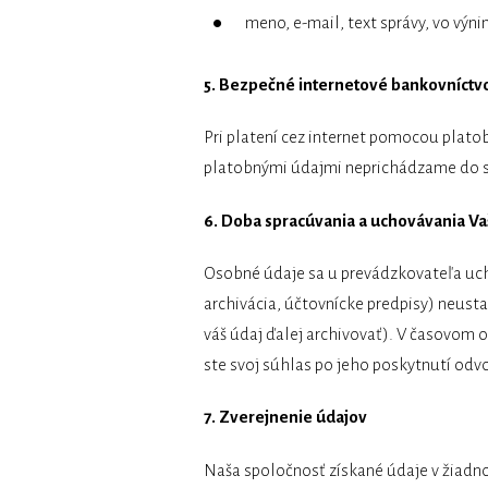
meno, e-mail, text správy, vo výn
5. Bezpečné internetové bankovníctv
Pri platení cez internet pomocou plato
platobnými údajmi neprichádzame do st
6. Doba spracúvania a uchovávania V
Osobné údaje sa u prevádzkovateľa uch
archivácia, účtovnícke predpisy) neus
váš údaj ďalej archivovať). V časovom 
ste svoj súhlas po jeho poskytnutí odvo
7. Zverejnenie údajov
Naša spoločnosť získané údaje v žiadn