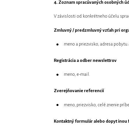
4. Zoznam spracúvaných osobných ú
V závislosti od konkrétneho účelu spr
Zmluvný / predzmluvný vzťah pri orga
meno a priezvisko, adresa pobytu 
Registrácia a odber newslettrov
meno, e-mail.
Zverejňovanie referencií
meno, priezvisko, celé znenie príb
Kontaktný formulár alebo dopyt inou