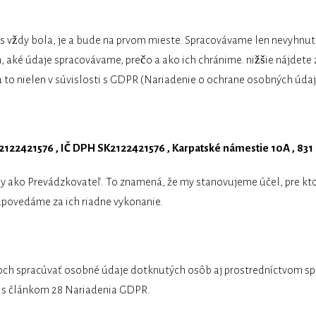
ás vždy bola, je a bude na prvom mieste. Spracovávame len nevyhnu
aké údaje spracovávame, prečo a ako ich chránime. nižšie nájdete 
 to nielen v súvislosti s GDPR (Nariadenie o ochrane osobných údaj
Č 2122421576 , IČ DPH SK2122421576 , Karpatské námestie 10A , 831 
ly ako Prevádzkovateľ. To znamená, že my stanovujeme účel, pre k
dpovedáme za ich riadne vykonanie.
och spracúvať osobné údaje dotknutých osôb aj prostredníctvom spr
 s článkom 28 Nariadenia GDPR.