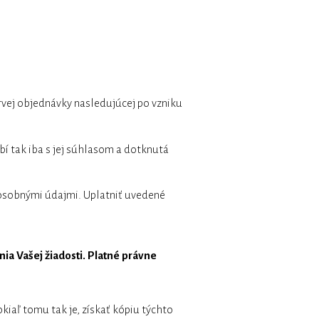
prvej objednávky nasledujúcej po vzniku
bí tak iba s jej súhlasom a dotknutá
 osobnými údajmi. Uplatniť uvedené
a Vašej žiadosti. Platné právne
kiaľ tomu tak je, získať kópiu týchto