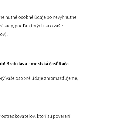
tne nutné osobné údaje po nevyhnutne
zásady, podľa ktorých sa o vaše
ov).
06 Bratislava - mestská časť Rača
torý Vaše osobné údaje zhromažďujeme,
ostredkovateľov, ktorí sú poverení