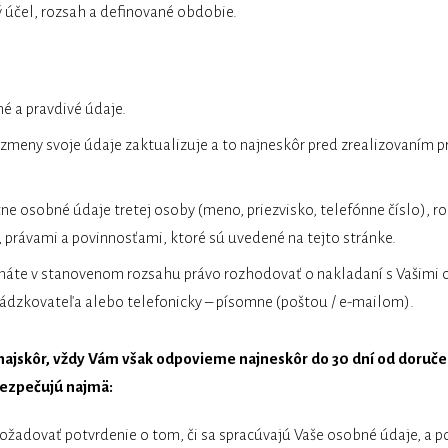
 účel, rozsah a definované obdobie.
né a pravdivé údaje.
e zmeny svoje údaje zaktualizuje a to najneskôr pred zrealizovaním 
ne osobné údaje tretej osoby (meno, priezvisko, telefónne číslo), ro
právami a povinnosťami, ktoré sú uvedené na tejto stránke.
máte v stanovenom rozsahu právo rozhodovať o nakladaní s Vašimi
vádzkovateľa alebo telefonicky – písomne (poštou / e-mailom).
jskôr, vždy Vám však odpovieme najneskôr do 30 dní od doručeni
ezpečujú najmä:
žadovať potvrdenie o tom, či sa spracúvajú Vaše osobné údaje, a po