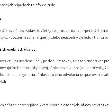
imočných prípadoch telefónne číslo.
o
bných systémov zadávate všetky svoje údaje na zabezpečených stránk
yku - dozvieme sa len úspešný alebo neúspešný výsledok transakci
ašich osobných údajov
ovávajú na uvedené účely po dobu 10 rokov, ak osobitné právne pre
tanovujú inak alebo pokým svoj súhlas neodvoláte (za podmienky, ž
období od poskytnutia súhlasu do jeho odvolania je spracovanie va
lali
om prípade nezverejňuje. Zverejňovanie osobných údajov prevádzko