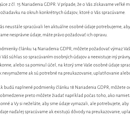
júce z čl. 15 Nariadenia GDPR. V prípade, že o Vás získavame veľké
 požiadavku na okruh konkrétnych údajov, ktoré o Vás spracúvame.
ás neustále spracúvali len aktuálne osobné údaje potrebujeme, aby
úvame nesprávne údaje, máte právo požadovať ich opravu.
dmienky článku 14 Nariadenia GDPR, môžete požadovať výmaz Vaši
i Váš súhlas so spracúvaním osobných údajov a neexistuje iný právny
onne, alebo sa pominul účel, na ktorý sme Vaše osobné údaje sprac
k nevymažeme ak sú potrebné na preukazovanie, uplatňovanie aleb
k budú naplnené podmienky článku 18 Nariadenia GDPR, môžete od
 obmedzenie preto môžete žiadať napríklad počas toho, ako namiet
ákonné a Vy si neželáte, aby sme údaje vymazali, ale potrebujete, a
 údaje naďalej spracúvame ak existujú dôvody na preukazovanie, up