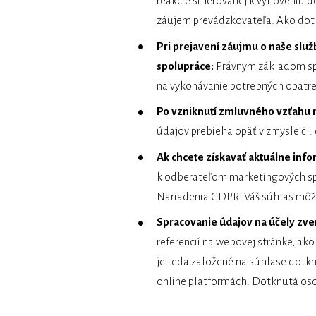
reakcie smerovanej k vyhoveniu do
záujem prevádzkovateľa. Ako dot
Pri prejavení záujmu o naše slu
spolupráce:
Právnym základom spr
na vykonávanie potrebných opatre
Po vzniknutí zmluvného vzťahu 
údajov prebieha opäť v zmysle čl.
Ak chcete získavať aktuálne inf
k odberateľom marketingových spr
Nariadenia GDPR. Váš súhlas môž
Spracovanie údajov na účely zve
referencií na webovej stránke, ak
je teda založené na súhlase dotkn
online platformách. Dotknutá os