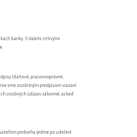
ach banky. S Vašimi citlivými
e.
dpisy (daňové, pracovnoprávne,
e nie sme osobitným predpisom viazaní
šich osobných údajov zákonné, aj keď
vateľom prebieha jedine po udelení