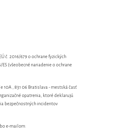
RÁCA
O MNE
KONTAKT
EÚ č. 2016/679 o ochrane fyzických
6/ES (všeobecné nariadenie o ochrane
 10A , 831 06 Bratislava - mestská časť
organizačné opatrenia, ktoré deklarujú
ia bezpečnostných incidentov
lebo e-mailom: