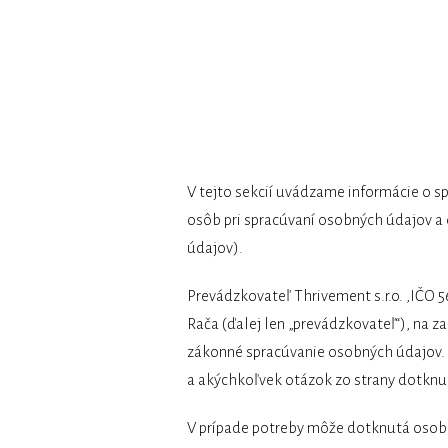
TU ZAČNI
V tejto sekcií uvádzame informácie o s
osôb pri spracúvaní osobných údajov a
údajov).
Prevádzkovateľ Thrivement s.r.o. ,IČO 
Rača (ďalej len „prevádzkovateľ“), na z
zákonné spracúvanie osobných údajov.
a akýchkoľvek otázok zo strany dotknut
V prípade potreby môže dotknutá osoba 