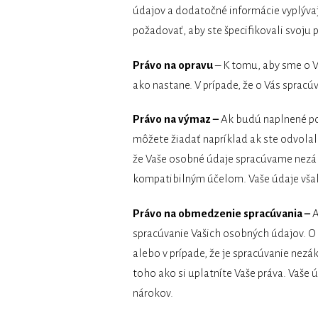
údajov a dodatočné informácie vyplýva
požadovať, aby ste špecifikovali svoju
Právo na opravu
– K tomu, aby sme o V
ako nastane. V prípade, že o Vás sprac
Právo na výmaz –
Ak budú naplnené po
môžete žiadať napríklad ak ste odvolal
že Vaše osobné údaje spracúvame nezák
kompatibilným účelom. Vaše údaje vša
Právo na obmedzenie spracúvania –
A
spracúvanie Vašich osobných údajov. O
alebo v prípade, že je spracúvanie nez
toho ako si uplatníte Vaše práva. Vaše
nárokov.