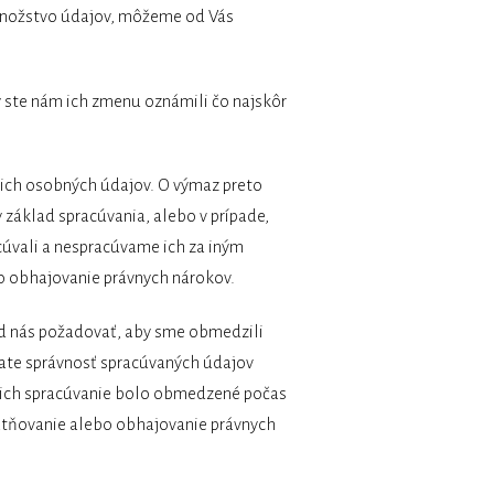
 množstvo údajov, môžeme od Vás
 ste nám ich zmenu oznámili čo najskôr
ch osobných údajov. O výmaz preto
 základ spracúvania, alebo v prípade,
úvali a nespracúvame ich za iným
o obhajovanie právnych nárokov.
 nás požadovať, aby sme obmedzili
ate správnosť spracúvaných údajov
by ich spracúvanie bolo obmedzené počas
latňovanie alebo obhajovanie právnych