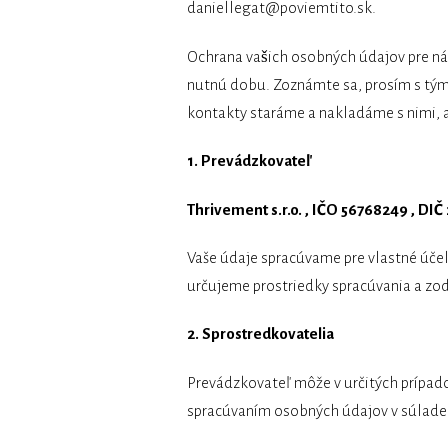
daniellegat@poviemtito.sk.
Ochrana vašich osobných údajov pre n
nutnú dobu. Zoznámte sa, prosím s tým, 
kontakty staráme a nakladáme s nimi, a
1. Prevádzkovateľ
Thrivement s.r.o. , IČO 56768249 , DI
Vaše údaje spracúvame pre vlastné úče
určujeme prostriedky spracúvania a zo
2. Sprostredkovatelia
Prevádzkovateľ môže v určitých prípad
spracúvaním osobných údajov v súlade