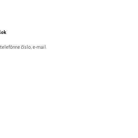
ášok
elefónne číslo, e-mail.