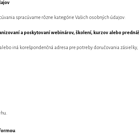
dajov
acúvania spracúvame rôzne kategórie Vašich osobných údajov:
nizovaní a poskytovaní webinárov, školení, kurzov alebo predn
alebo iná korešpondenčná adresa pre potreby doručovania zásielky, t
ehu.
 formou