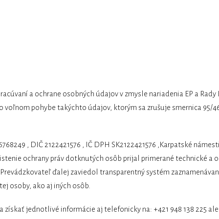
UZAVRETÁ KOMUNITA
KURZY
INDIVIDUÁLNA SPOLUP
pracúvaní a ochrane osobných údajov v zmysle nariadenia EP a Rady 
 o voľnom pohybe takýchto údajov, ktorým sa zrušuje smernica 95/4
56768249 , DIČ 2122421576 , IČ DPH SK2122421576 ,Karpatské námestie
aistenie ochrany práv dotknutých osôb prijal primerané technické a 
 Prevádzkovateľ ďalej zaviedol transparentný systém zaznamenávan
ej osoby, ako aj iných osôb.
získať jednotlivé informácie aj telefonicky na: +421 948 138 225 a