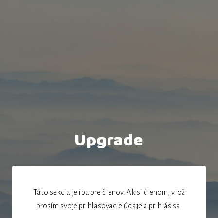
Upgrade
Táto sekcia je iba pre členov. Ak si členom, vlož
prosím svoje prihlasovacie údaje a prihlás sa.