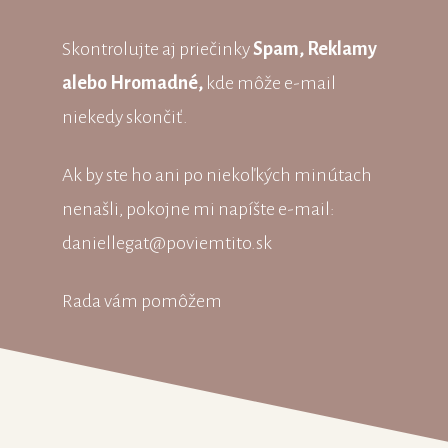
Skontrolujte aj priečinky
Spam, Reklamy
alebo Hromadné,
kde môže e-mail
niekedy skončiť.
Ak by ste ho ani po niekoľkých minútach
nenašli, pokojne mi napíšte e-mail:
daniellegat@poviemtito.sk
Rada vám pomôžem